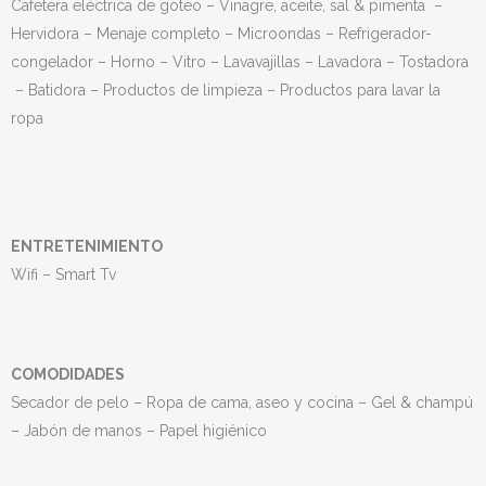
Cafetera eléctrica de goteo –
Vinagre, aceite, sal & pimenta –
Hervidora –
Menaje completo –
Microondas –
Refrigerador-
congelador –
Horno –
Vitro –
Lavavajillas –
Lavadora –
Tostadora
–
Batidora –
Productos de limpieza –
Productos para lavar la
ropa
ENTRETENIMIENTO
Wifi –
Smart Tv
COMODIDADES
Secador de pelo –
Ropa de cama, aseo y cocina –
Gel & champú
–
Jabón de manos –
Papel higiénico