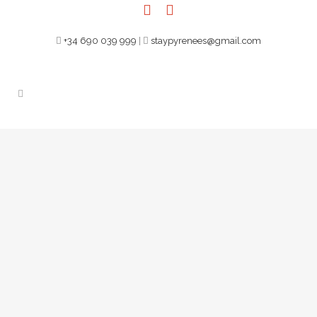
+34 690 039 999
|
staypyrenees@gmail.com