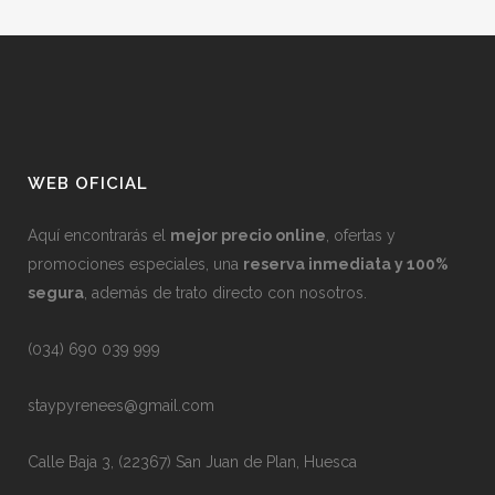
WEB OFICIAL
Aquí encontrarás el
mejor precio online
, ofertas y
promociones especiales, una
reserva inmediata y 100%
segura
, además de trato directo con nosotros.
(034) 690 039 999
staypyrenees@gmail.com
Calle Baja 3, (22367) San Juan de Plan, Huesca