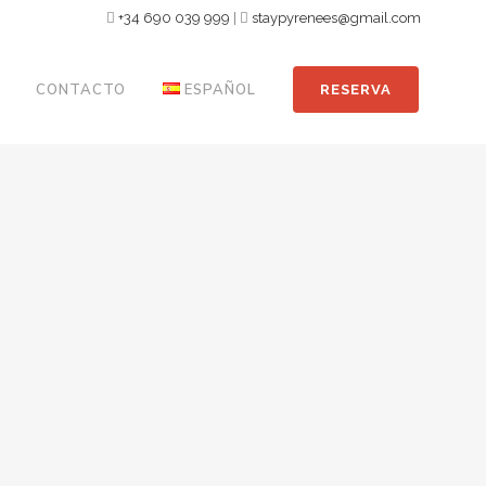
+34 690 039 999
|
staypyrenees@gmail.com
CONTACTO
ESPAÑOL
RESERVA