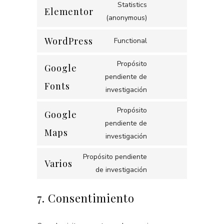
Statistics
Elementor
Consent
(anonymous)
to
WordPress
Functional
service
Consent
elementor
to
Propósito
Google
service
pendiente de
Consent
Fonts
wordpress
investigación
to
service
Propósito
Google
google-
pendiente de
Consent
Maps
fonts
investigación
to
service
Propósito pendiente
Varios
google-
Consent
de investigación
maps
to
7. Consentimiento
service
varios