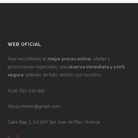
WEB OFICIAL
Aquí encontrarás el
mejor precio online
, ofertas y
promociones especiales, una
reserva inmediata y 100%
segura
, además de trato directo con nosotros.
(034) 690 039 999
staypyrenees@gmail.com
Calle Baja 3, (22367) San Juan de Plan, Huesca