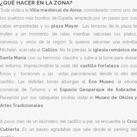
¿QUÉ HACER EN LA ZONA?
Toda visita a la
Villa medieval de Aínsa
, considerado como uno de
los pueblos más bonitos de España, empieza por un paseo por sus
calles empedradas y su
plaza Mayor
. Las terrazas de la plaza t
invitan a un momento de relax mientras saboreas los platos,
cervezas y vinos de la región. Si quieres saborear una estrella
Michelin, acércate al
Callizo
. No te pierdas la
iglesia románica d
Santa María
con su hermoso claustro y sube a la torre para divisa
el entorno. Imprescindible la visita del
castillo fortaleza
con sus
fosos y torreones y las
vistas panorámicas desde lo alto de
castillo. Las distintas torres albergan el
Eco Museo
, la oficina
comarcal de Turismo y el
Espacio Geoparque de Sobrarbe
.
Paseando por sus callejuelas podrás visitar
el
Museo de Oficios 
Artes Tradicionales
.
A poco más de un kilómetro del castillo a pie, se encuentra la
Cruz
Cubierta
. Es un paseo agradable que sale desde el parking del