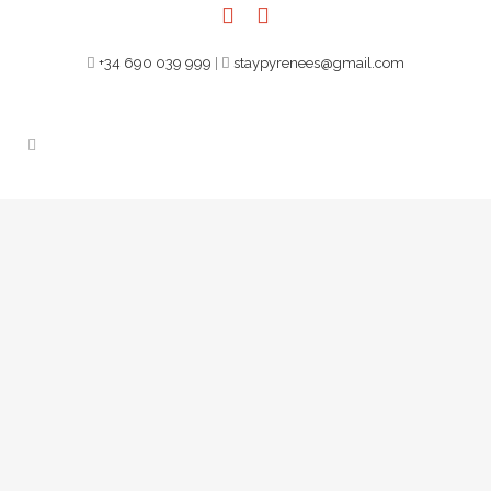
+34 690 039 999
|
staypyrenees@gmail.com