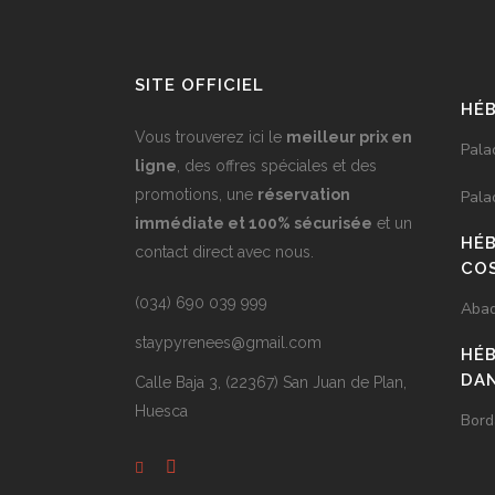
SITE OFFICIEL
HÉB
Vous trouverez ici le
meilleur prix en
Pala
ligne
, des offres spéciales et des
promotions, une
réservation
Pala
immédiate et 100% sécurisée
et un
HÉ
contact direct avec nous.
CO
(034) 690 039 999
Abad
staypyrenees@gmail.com
HÉB
DAN
Calle Baja 3, (22367) San Juan de Plan,
Huesca
Bord