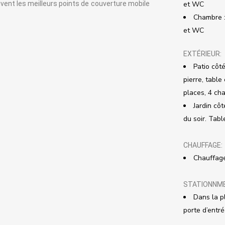
vent les meilleurs points de couverture mobile
et WC
Chambre :
et WC
EXTÉRIEUR:
Patio côt
pierre, table
places, 4 cha
Jardin côt
du soir. Tabl
CHAUFFAGE:
Chauffage
STATIONNM
Dans la p
porte d’entr