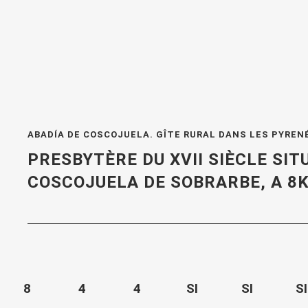
ABADÍA DE COSCOJUELA. GÎTE RURAL DANS LES PYREN
PRESBYTÈRE DU XVII SIÈCLE
SITU
COSCOJUELA DE SOBRARBE
, A 
8
4
4
SI
SI
SI