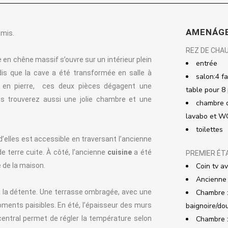
AMENÁGE
amis.
REZ DE CHA
e en chêne massif s’ouvre sur un intérieur plein
entrée
dis que la cave a été transformée en salle à
salon:4 f
en pierre,
ces deux pièces dégagent une
table pour 8
 trouverez aussi une jolie chambre et une
chambre d
lavabo et W
toilettes
’elles est accessible en traversant l’ancienne
e terre cuite. À côté, l’ancienne
cuisine
a été
PREMIER ÉT
 de la maison.
Coin tv av
Ancienne 
à la détente. Une terrasse ombragée, avec une
Chambre :
oments paisibles. En été, l’épaisseur des murs
baignoire/do
 central permet de régler la température selon
Chambre :