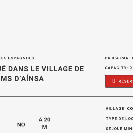
ÉES ESPAGNOLS.
PRIX:A PART
É DANS LE VILLAGE DE
CAPACITY:
9
8KMS
D’AÍNSA
RÉSER
VILLAGE:
CO
A 20
TYPE DE LO
NO
M
SEJOUR MIN