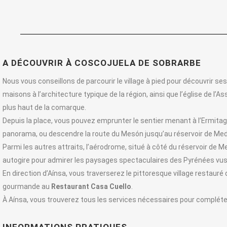
A DÉCOUVRIR À COSCOJUELA DE SOBRARBE
Nous vous conseillons de parcourir le village à pied pour découvrir
maisons à l’architecture typique de la région, ainsi que l’église de l’A
plus haut de la comarque.
Depuis la place, vous pouvez emprunter le sentier menant à l’Ermita
panorama, ou descendre la route du Mesón jusqu’au réservoir de Med
Parmi les autres attraits, l’aérodrome, situé à côté du réservoir de Med
autogire pour admirer les paysages spectaculaires des Pyrénées vus 
En direction d’Aínsa, vous traverserez le pittoresque village restauré 
gourmande au
Restaurant Casa Cuello
.
À Aínsa, vous trouverez tous les services nécessaires pour compléter