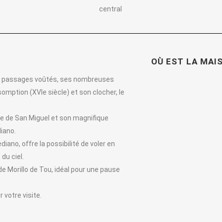
central
OÙ EST LA MAI
 ses passages voûtés, ses nombreuses
ssomption (XVIe siècle) et son clocher, le
ge de San Miguel et son magnifique
iano.
iano, offre la possibilité de voler en
du ciel.
de Morillo de Tou, idéal pour une pause
 votre visite.