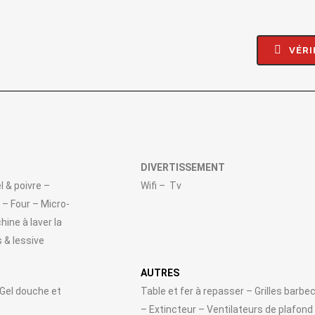
VÉRI
DIVERTISSEMENT
l & poivre –
Wifi –
Tv
 – Four – Micro-
ine à laver la
 & lessive
AUTRES
 Gel douche et
Table et fer à repasser – Grilles barbe
– Extincteur – Ventilateurs de plafon