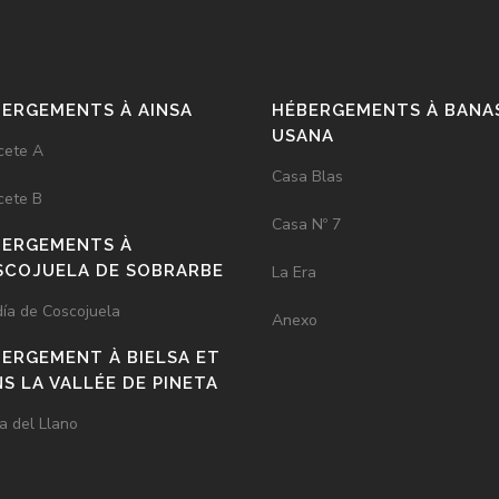
ERGEMENTS À AINSA
HÉBERGEMENTS À BAN
USANA
cete A
Casa Blas
cete B
Casa Nº 7
BERGEMENTS À
SCOJUELA DE SOBRARBE
La Era
ía de Coscojuela
Anexo
ERGEMENT À BIELSA ET
S LA VALLÉE DE PINETA
a del Llano