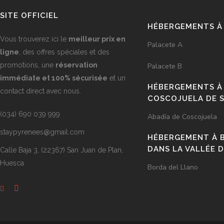
SITE OFFICIEL
HÉBERGEMENTS À 
Vous trouverez ici le
meilleur prix en
Palacete A
ligne
, des offres spéciales et des
promotions, une
réservation
Palacete B
immédiate et 100% sécurisée
et un
HÉBERGEMENTS À
contact direct avec nous.
COSCOJUELA DE 
(034) 690 039 999
Abadía de Coscojuela
staypyrenees@gmail.com
HÉBERGEMENT À B
DANS LA VALLÉE D
Calle Baja 3, (22367) San Juan de Plan,
Huesca
Borda del Llano