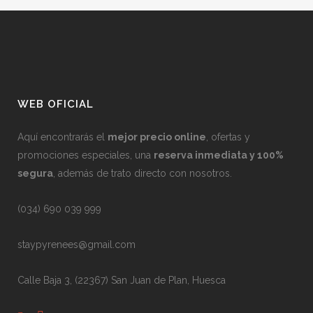
WEB OFICIAL
Aquí encontrarás el
mejor precio online
, ofertas y
promociones especiales, una
reserva inmediata y 100%
segura
, además de trato directo con nosotros.
(034) 690 039 999
staypyrenees@gmail.com
Calle Baja 3, (22367) San Juan de Plan, Huesca